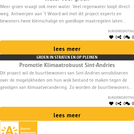
Meer groen vraagt ook meer water. Veel regenwater loopt direct
weg. Antwerpen aan ‘t Woord wil met dit project experts en
bewoners twee kleinschalige en goedkope maatregelen laten
ontwikkelen. Ze geven een demonstratie over wateropvang op
Burgerbegroting
straatniveau. Dit water kan gebruikt worden voor het begieten
0
0
0
van lokaal groen.
lees meer
GROEN IN STRATEN EN OP PLEINEN
Promotie Klimaatrobuust Sint-Andries
Dit project wil de buurtbewoners van Sint-Andries sensibiliseren
over de mogelijkheden om hun wijk bestand te maken tegen de
gevolgen van klimaatverandering. Zo worden de buurtbewoners
meer milieubewust. Bovendien besparen ze op hun dagelijkse
Burgerbegroting
kosten. Ook eetbaar groen en gezondheid komen aan bod.
0
0
0
lees meer