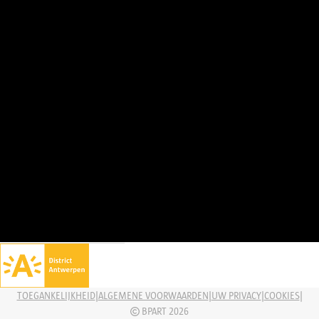
|
|
|
|
TOEGANKELIJKHEID
ALGEMENE VOORWAARDEN
UW PRIVACY
COOKIES
BPART 2026